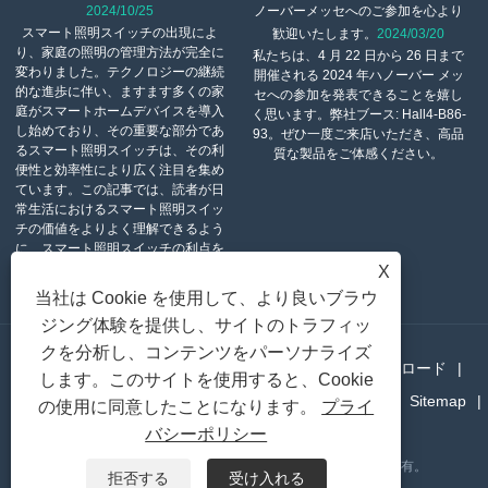
ノーバーメッセへのご参加を心より
2024/10/25
スマート照明スイッチの出現によ
歓迎いたします。
2024/03/20
り、家庭の照明の管理方法が完全に
私たちは、4 月 22 日から 26 日まで
変わりました。テクノロジーの継続
開催される 2024 年ハノーバー メッ
的な進歩に伴い、ますます多くの家
セへの参加を発表できることを嬉し
庭がスマートホームデバイスを導入
く思います。弊社ブース: Hall4-B86-
し始めており、その重要な部分であ
93。ぜひ一度ご来店いただき、高品
るスマート照明スイッチは、その利
質な製品をご体感ください。
便性と効率性により広く注目を集め
ています。この記事では、読者が日
常生活におけるスマート照明スイッ
チの価値をよりよく理解できるよう
に、スマート照明スイッチの利点を
探ります。
X
当社は Cookie を使用して、より良いブラウ
ジング体験を提供し、サイトのトラフィッ
クを分析し、コンテンツをパーソナライズ
家
私たちについて
製品
ニュース
ダウンロード
します。このサイトを使用すると、Cookie
問い合わせを送信します
お問い合わせ
リンク
Sitemap
の使用に同意したことになります。
プライ
バシーポリシー
RSS
XML
Privacy Policy
Copyright © 2021 温州Zhechi Electric Co., Ltd.全著作権所有。
拒否する
受け入れる