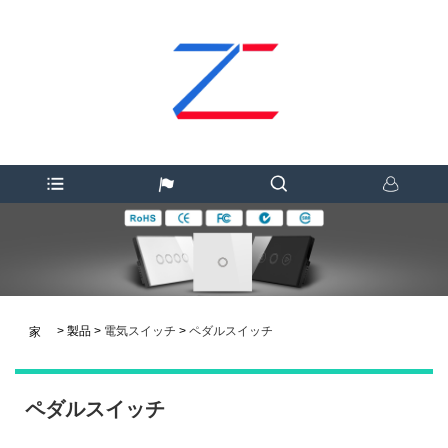
>
製品
>
電気スイッチ
>
ペダルスイッチ
家
ペダルスイッチ