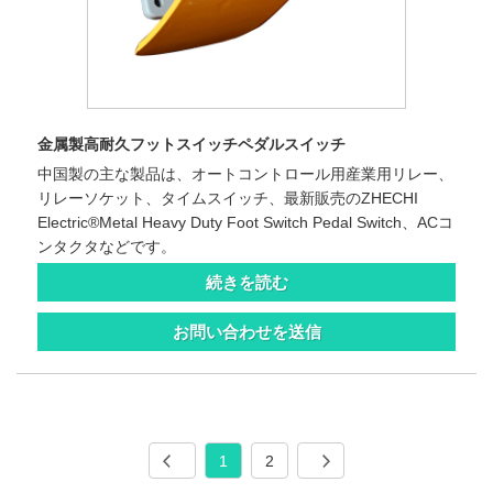
金属製高耐久フットスイッチペダルスイッチ
中国製の主な製品は、オートコントロール用産業用リレー、
リレーソケット、タイムスイッチ、最新販売のZHECHI
Electric®Metal Heavy Duty Foot Switch Pedal Switch、ACコ
ンタクタなどです。
続きを読む
お問い合わせを送信
1
2