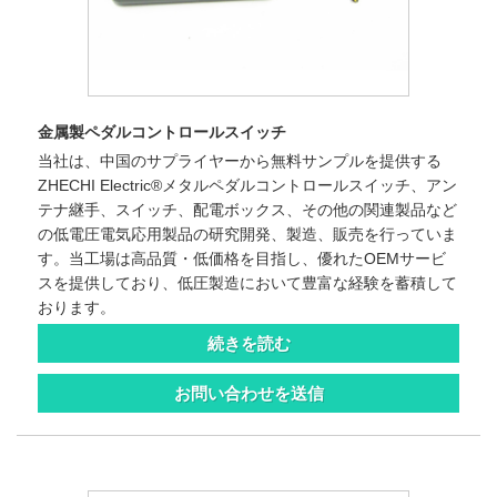
金属製ペダルコントロールスイッチ
当社は、中国のサプライヤーから無料サンプルを提供する
ZHECHI Electric®メタルペダルコントロールスイッチ、アン
テナ継手、スイッチ、配電ボックス、その他の関連製品など
の低電圧電気応用製品の研究開発、製造、販売を行っていま
す。当工場は高品質・低価格を目指し、優れたOEMサービ
スを提供しており、低圧製造において豊富な経験を蓄積して
おります。
続きを読む
お問い合わせを送信