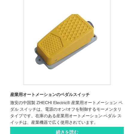
産業用オートメーションのペダルスイッチ
激安の中国製 ZHECHI Electric® 産業用オートメーション ペ
ダル スイッチは、電源のオン/オフを制御するモーメンタリ
タイプです。在庫のある産業用オートメーション ペダル ス
イッチは、産業機器で広く使用されています。
続きを読む