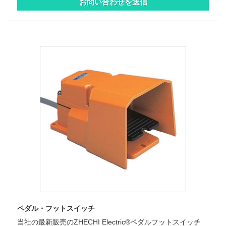
お問い合わせを送信
ペダル・フットスイッチ
当社の最新販売のZHECHI Electric®ペダルフットスイッチ