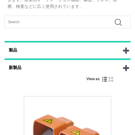
療、検査などに広く使用されています。
製品
新製品
View as