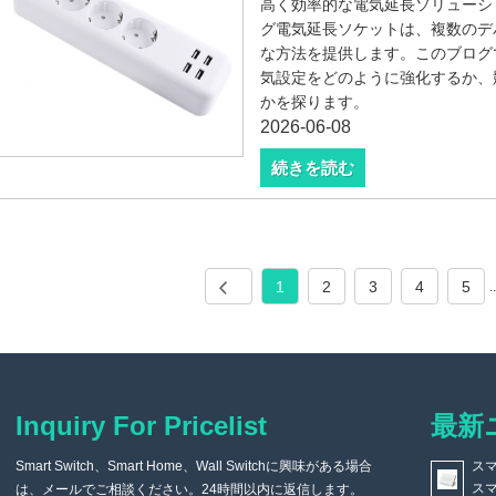
高く効率的な電気延長ソリューショ
グ電気延長ソケットは、複数のデ
な方法を提供します。このブログ
気設定をどのように強化するか、
かを探ります。
2026-06-08
続きを読む
1
2
3
4
5
.
Inquiry For Pricelist
最新
Smart Switch、Smart Home、Wall Switchに興味がある場合
家をリフォームするときに、なぜ普通のスイッチを設置せ
ス
ス
は、メールでご相談ください。24時間以内に返信します。
ずにスマートボイススイッチを選んだのでしょうか？