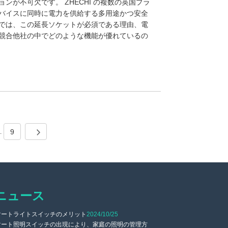
ンが不可欠です。 ZHECHI の複数の英国プラ
バイスに同時に電力を供給する多用途かつ安全
では、この延長ソケットが必須である理由、電
競合他社の中でどのような機能が優れているの
9
..
ニュース
マートライトスイッチのメリット
2024/10/25
【 ご招待 】 ZHEC
マート照明スイッチの出現により、家庭の照明の管理方
参加を心より歓迎い