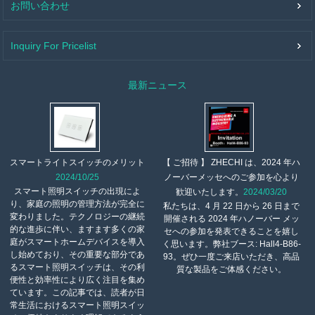
お問い合わせ
Inquiry For Pricelist
最新ニュース
【 ご招待 】 ZHECHI は、2024 年ハ
スマートライトスイッチのメリット
ノーバーメッセへのご参加を心より
2024/10/25
スマート照明スイッチの出現によ
歓迎いたします。
2024/03/20
り、家庭の照明の管理方法が完全に
私たちは、4 月 22 日から 26 日まで
変わりました。テクノロジーの継続
開催される 2024 年ハノーバー メッ
的な進歩に伴い、ますます多くの家
セへの参加を発表できることを嬉し
庭がスマートホームデバイスを導入
く思います。弊社ブース: Hall4-B86-
し始めており、その重要な部分であ
93。ぜひ一度ご来店いただき、高品
るスマート照明スイッチは、その利
質な製品をご体感ください。
便性と効率性により広く注目を集め
ています。この記事では、読者が日
常生活におけるスマート照明スイッ